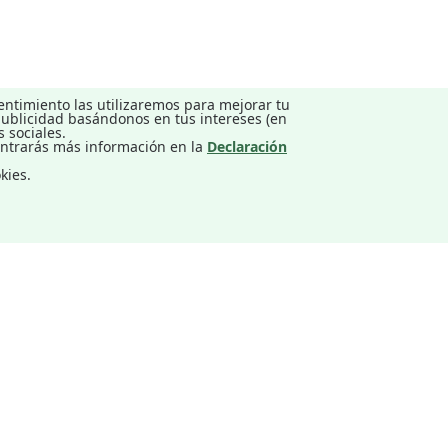
entimiento las utilizaremos para mejorar tu
 publicidad basándonos en tus intereses (en
 sociales.
ontrarás más información en la
Declaración
kies.
CONTACTO
PREGUNTAS FRECUENTES