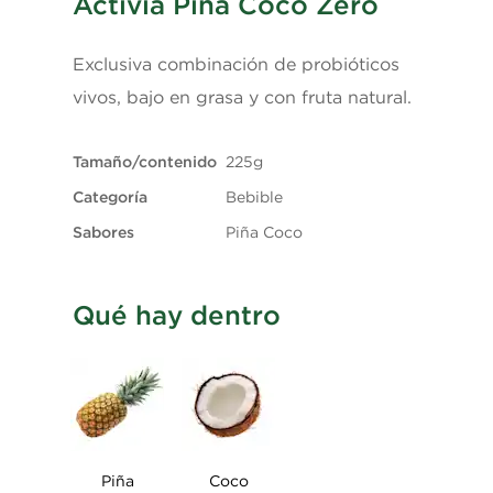
Activia Piña Coco Zero
Calorías
57 kcal
Exclusiva combinación de probióticos
Proteínas
2,3 g
vivos, bajo en grasa y con fruta natural.
Grasas totales
1,4 g
Tamaño/contenido
225g
Categoría
Bebible
Grasa saturada
0,9 g
Sabores
Piña Coco
De los cuales carbohidratos
8,8 g
Qué hay dentro
De los cuales azúcares
7,5 g
Fibra
0,1
Valor recomendado de ingestión diaria de
nutrimentos. NOM-051-SCFI/SSA1-2010.
Piña
Coco