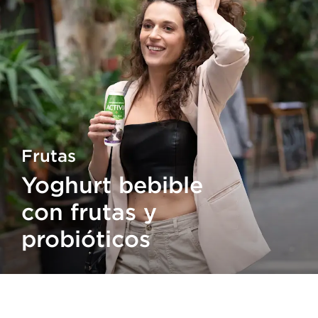
Frutas
Yoghurt bebible
con frutas y
probióticos