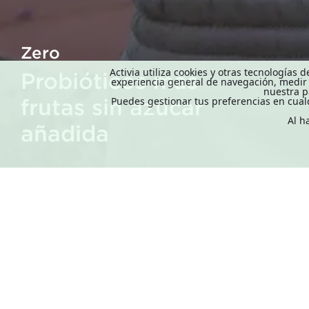
Zero
Activia utiliza cookies y otras tecnologías
Probióticos más
experiencia general de navegación, medir y
nuestra p
frutas sin azúcar
Puedes gestionar tus preferencias en cua
Al h
añadida
TÉRMINOS Y CONDICIONES
AVISO DE PRI